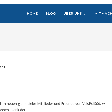
HOME
BLOG
ÜBER UNS
MITMAC
 im neuen glanz Liebe Mitglieder und Freunde von VelsPolSüd, wir
können! Dank der…