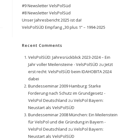
#9 Newsletter VelsPolSüd
#8 Newsletter VelsPolSüd
Unser Jahresbericht 2025 ist da!
VelsPolSÜD Empfang „30 plus 1“ – 1994-2025
Recent Comments
VelsPolSÜD: Jahresrückblick 2023-2024 – Ein
Jahr voller Meilensteine - VelsPolSÜD
zu
Jetzt
erst recht: VelsPolSÜD beim IDAHOBITA 2024
dabei
Bundesseminar 2009 Hamburg: Starke
Forderung nach Schutz im Grundgesetz -
VelsPol Deutschland
zu
VelsPol Bayern:
Neustart als VelsPolSÜD
Bundesseminar 2008 München: Ein Meilenstein
für VelsPol und die Gründung in Bayern -
VelsPol Deutschland
zu
VelsPol Bayern:
Neustart als VelsPolSÜD