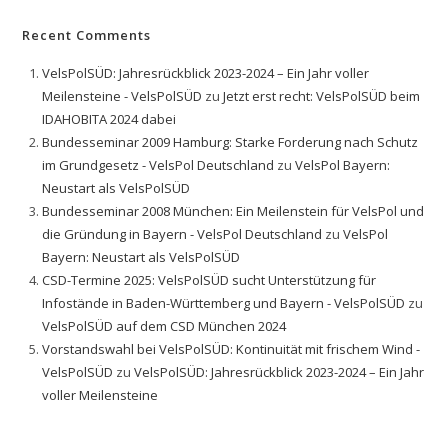
Recent Comments
VelsPolSÜD: Jahresrückblick 2023-2024 – Ein Jahr voller
Meilensteine - VelsPolSÜD
zu
Jetzt erst recht: VelsPolSÜD beim
IDAHOBITA 2024 dabei
Bundesseminar 2009 Hamburg: Starke Forderung nach Schutz
im Grundgesetz - VelsPol Deutschland
zu
VelsPol Bayern:
Neustart als VelsPolSÜD
Bundesseminar 2008 München: Ein Meilenstein für VelsPol und
die Gründung in Bayern - VelsPol Deutschland
zu
VelsPol
Bayern: Neustart als VelsPolSÜD
CSD-Termine 2025: VelsPolSÜD sucht Unterstützung für
Infostände in Baden-Württemberg und Bayern - VelsPolSÜD
zu
VelsPolSÜD auf dem CSD München 2024
Vorstandswahl bei VelsPolSÜD: Kontinuität mit frischem Wind -
VelsPolSÜD
zu
VelsPolSÜD: Jahresrückblick 2023-2024 – Ein Jahr
voller Meilensteine