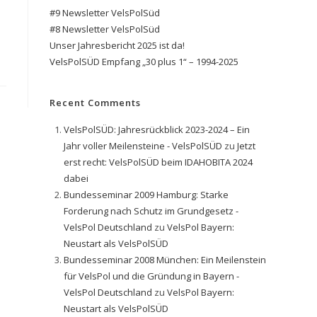
#9 Newsletter VelsPolSüd
#8 Newsletter VelsPolSüd
Unser Jahresbericht 2025 ist da!
VelsPolSÜD Empfang „30 plus 1“ – 1994-2025
Recent Comments
VelsPolSÜD: Jahresrückblick 2023-2024 – Ein
Jahr voller Meilensteine - VelsPolSÜD
zu
Jetzt
erst recht: VelsPolSÜD beim IDAHOBITA 2024
dabei
Bundesseminar 2009 Hamburg: Starke
Forderung nach Schutz im Grundgesetz -
VelsPol Deutschland
zu
VelsPol Bayern:
Neustart als VelsPolSÜD
Bundesseminar 2008 München: Ein Meilenstein
für VelsPol und die Gründung in Bayern -
VelsPol Deutschland
zu
VelsPol Bayern:
Neustart als VelsPolSÜD