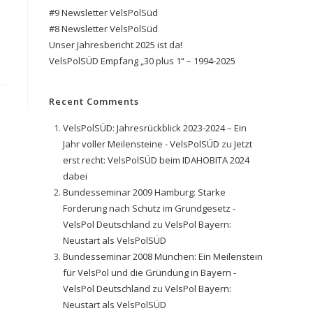
#9 Newsletter VelsPolSüd
#8 Newsletter VelsPolSüd
Unser Jahresbericht 2025 ist da!
VelsPolSÜD Empfang „30 plus 1“ – 1994-2025
Recent Comments
VelsPolSÜD: Jahresrückblick 2023-2024 – Ein
Jahr voller Meilensteine - VelsPolSÜD
zu
Jetzt
erst recht: VelsPolSÜD beim IDAHOBITA 2024
dabei
Bundesseminar 2009 Hamburg: Starke
Forderung nach Schutz im Grundgesetz -
VelsPol Deutschland
zu
VelsPol Bayern:
Neustart als VelsPolSÜD
Bundesseminar 2008 München: Ein Meilenstein
für VelsPol und die Gründung in Bayern -
VelsPol Deutschland
zu
VelsPol Bayern:
Neustart als VelsPolSÜD