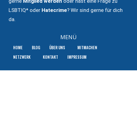
gerne
Mitglied werden
oder hast eine Frage zu
LSBTIQ* oder
Hatecrime
? Wir sind gerne für dich
da.
MENÜ
HOME
BLOG
ÜBER UNS
MITMACHEN
NETZWERK
KONTAKT
IMPRESSUM